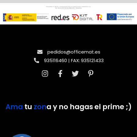
pedidos@officemat.es
935116460 | FAX: 935121433
Ama
tu
zon
a y no hagas el prime ;)